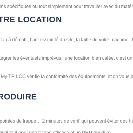
ins spécifiques ou tout simplement pour travailler avec du matéri
TRE LOCATION
 démolir, l’accessibilité du site, la taille de votre machine. To
 intégrer les éventuels imprévus : une location bien calée, c’est u
. My TP-LOC vérifie la conformité des équipements, et on vous br
PRODUIRE
, pointes de frappe… 2 minutes de vérif’ qui peuvent éviter des he
e qu’il faut pour une frappe efficace et un BRH qui dure.