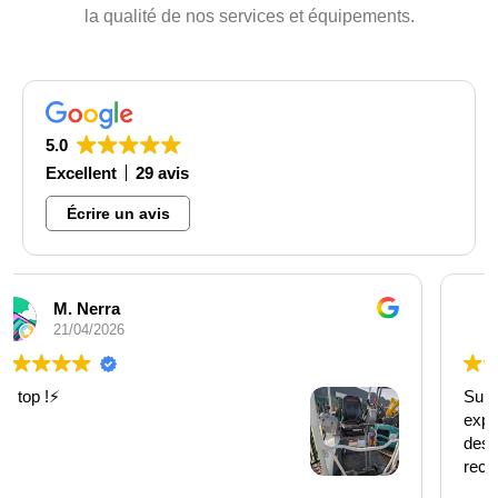
la qualité de nos services et équipements.
5.0
Excellent
29 avis
Écrire un avis
Georges Rachoev
07/04/2026
Super! Personnel très professionnel et agréable; des
explications au top et très compréhensible des horaires
des personnes qui travaillent. Merci encore. Je
recommande vivement.